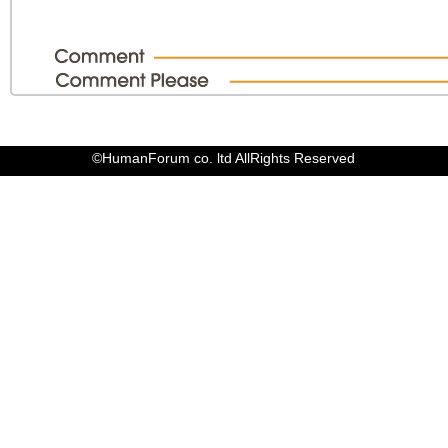
©HumanForum co. ltd AllRights Reserved