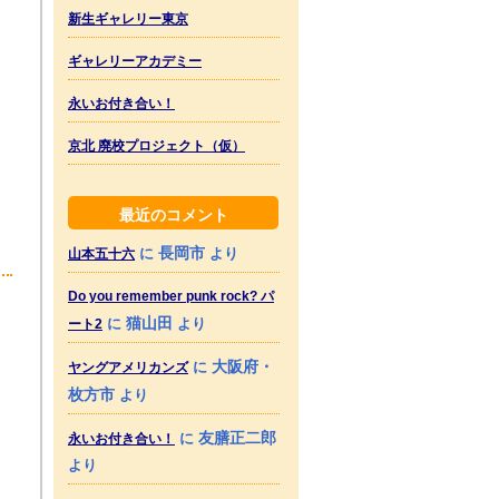
新生ギャレリー東京
ギャレリーアカデミー
永いお付き合い！
京北 廃校プロジェクト（仮）
最近のコメント
長岡市
に
より
山本五十六
Do you remember punk rock? パ
猫山田
に
より
ート2
大阪府・
に
ヤングアメリカンズ
枚方市
より
友膳正二郎
に
永いお付き合い！
より