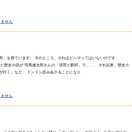
りません
邦」を視ています。 今のところ、それほどハマってはいないのです
んだ歴史小説が 司馬遼太郎さんの「項羽と劉邦」で、、、 それ以来、歴史小
が行く」など、 ドンドン読みあさることになり
りません