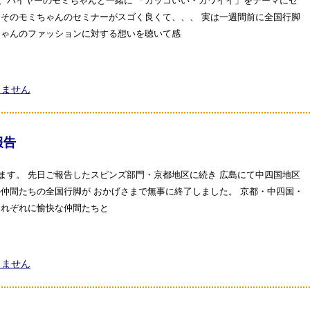
、バイヤーのモミちゃんと一緒に 「カッコいい・カワイイ」をテーマにセ
 そのモミちゃんのセミナーがスゴく良くて、、、 実は一週間前に全国行脚
ちゃんのファッションに対する想いを聴いて感
りません
報告
ます。 先日ご報告したスピンズ部門・京都地区に続き 広島にて中四国地区
の仲間たちの全国行脚が おかげさまで無事に終了しました。 京都・中四国・
それぞれに愉快な仲間たちと
りません