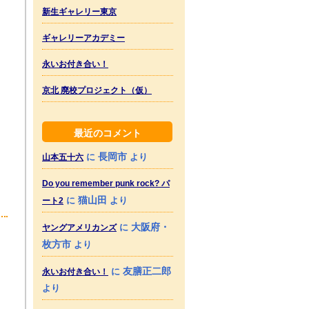
新生ギャレリー東京
ギャレリーアカデミー
永いお付き合い！
京北 廃校プロジェクト（仮）
最近のコメント
長岡市
に
より
山本五十六
Do you remember punk rock? パ
猫山田
に
より
ート2
大阪府・
に
ヤングアメリカンズ
枚方市
より
友膳正二郎
に
永いお付き合い！
より