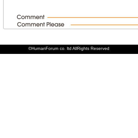
©HumanForum co. ltd AllRights Reserved