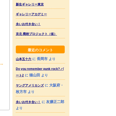
新生ギャレリー東京
ギャレリーアカデミー
永いお付き合い！
京北 廃校プロジェクト（仮）
最近のコメント
長岡市
に
より
山本五十六
Do you remember punk rock? パ
猫山田
に
より
ート2
大阪府・
に
ヤングアメリカンズ
枚方市
より
友膳正二郎
に
永いお付き合い！
より