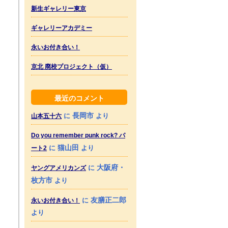
新生ギャレリー東京
ギャレリーアカデミー
永いお付き合い！
京北 廃校プロジェクト（仮）
最近のコメント
長岡市
に
より
山本五十六
Do you remember punk rock? パ
猫山田
に
より
ート2
大阪府・
に
ヤングアメリカンズ
枚方市
より
友膳正二郎
に
永いお付き合い！
より