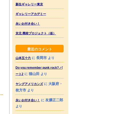
新生ギャレリー東京
ギャレリーアカデミー
永いお付き合い！
京北 廃校プロジェクト（仮）
最近のコメント
長岡市
に
より
山本五十六
Do you remember punk rock? パ
猫山田
に
より
ート2
大阪府・
に
ヤングアメリカンズ
枚方市
より
友膳正二郎
に
永いお付き合い！
より