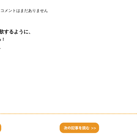
コメントはまだありません
欲するように、
る！
、