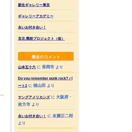
新生ギャレリー東京
ギャレリーアカデミー
永いお付き合い！
京北 廃校プロジェクト（仮）
最近のコメント
長岡市
に
より
山本五十六
Do you remember punk rock? パ
猫山田
に
より
ート2
大阪府・
に
ヤングアメリカンズ
枚方市
より
友膳正二郎
に
永いお付き合い！
より