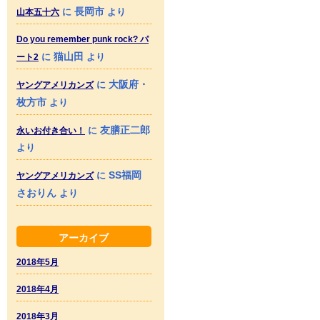
長岡市
に
より
山本五十六
Do you remember punk rock? パ
猫山田
に
より
ート2
大阪府・
に
ヤングアメリカンズ
枚方市
より
友膳正二郎
に
永いお付き合い！
より
SS福岡
に
ヤングアメリカンズ
さおりん
より
アーカイブ
2018年5月
2018年4月
2018年3月