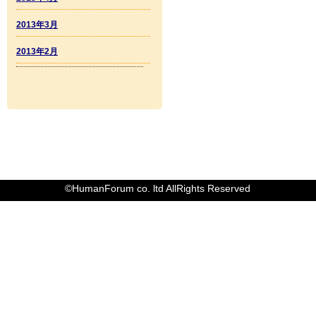
2013年3月
2013年2月
©HumanForum co. ltd AllRights Reserved