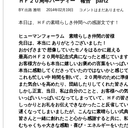
ＨＦ２０周年パーティー 報告 part2
BY:出路 雅明
2014年02月19日
コメントはまだありません
本日は、ＨＦの素晴らしき仲間への感謝文です！
ヒューマンフォーラム 素晴らしき仲間の皆様
先日は、本当に ありがとうございました！
おかげさまで 想像していたモノをはるかに超える
最高のＨＦ２０周年記念式典になったと感じていま
お客様方からも本当に嬉しいお褒めの言葉をいっぱ
本当に感動してくださっていたのではないかと感じ
これも忙しい中 時間を割いて、２０周年のために準
また気合いを高めたり、団結したりしてくれた皆さ
しかし正直、当日、私は自分のことと、お客様への
いっぱい いっぱいになってしまっていて、ＨＦの皆
しっかりとお礼をお伝えできなかったこと反省して
遅くなってしまいましたが、こんなに素晴らしい式
皆さんと一緒に創れたこと心から感謝すると共に、
むちゃくちゃ大きな感動・喜び・エネルギーをいた