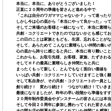
本当に、本当に、ありがとうございました！
正直に２０周年の準備を皆さんと進める中で
「これは自分のワガママじゃないか？」って迷った
しかし今は心の底から「本当にやって良かった」っ
そしてご来場のお客様と一緒になって、本当に素晴
共創・コクリエートできたのではないかとも感じて
この日のことは家族ともども、生涯、忘れることが
そして、あらためて こんなに素晴らしい仲間の集い
心の底から誇りに感じると共に、本当に有り難いこ
これからも、お取引先様、お客様、家族、たずさわ
そしてＨＦの最高に素晴らしき仲間たちと共に
まったくもって新しく、とんでもなく面白い価値を
いっぱい共創・コクリエートしていけますこと強く
そして私自身が、その共創・コクリエートの一員と
創り続け！ 変わり続け！ つながり続け！ていき
最後になりましたが、昨年の早い段階から準備をす
２０周年制作委員会やダンスチームの皆さんには本
そして今回２０周年に参加し携わってくれた皆さん
その間お店や部署を守ってくれていた仲間にも感謝